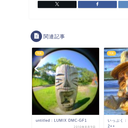
関連記事
写真
写真
 VQ-1005
untitled：LUMIX DMC-GF1
いっぷく：
2++
2009年3月24日
2010年8月9日