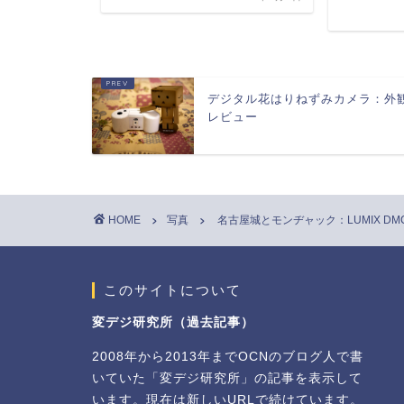
デジタル花はりねずみカメラ：外
レビュー
HOME
写真
名古屋城とモンヂャック：LUMIX DMC
このサイトについて
変デジ研究所（過去記事）
2008年から2013年までOCNのブログ人で書
いていた「変デジ研究所」の記事を表示して
います。現在は新しいURLで続けています。