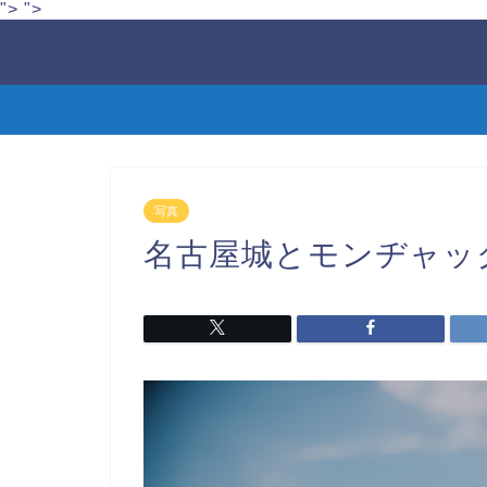
">
">
写真
名古屋城とモンヂャック：