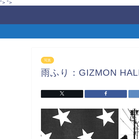
">
">
写真
雨ふり：GIZMON HAL