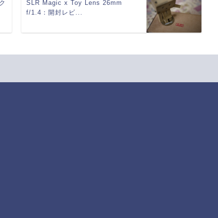
ク
SLR Magic x Toy Lens 26mm
f/1.4：開封レビ...