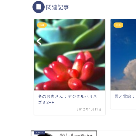
関連記事
写真
写真
冬のお肉さん：デジタルハリネ
雲と電線：E
ズミ2++
2012年4月19日
2012年1月11日