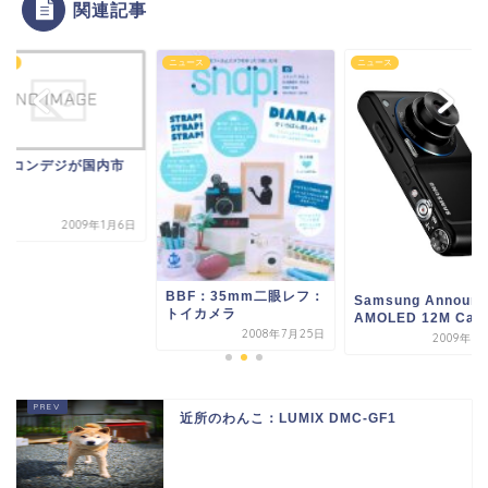
関連記事
ース
ニュース
ニュース
Eのコンデジが国内市
に！
2009年1月6日
BBF：35mm二眼レフ：
Samsung Announc
トイカメラ
AMOLED 12M Came
2008年7月25日
2009年1
近所のわんこ：LUMIX DMC-GF1