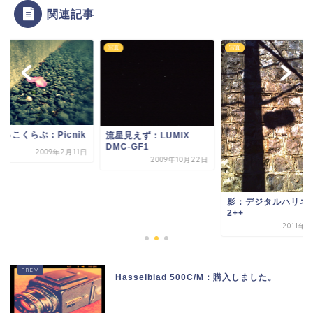
関連記事
写真
写真
っこくらぶ：Picnik
流星見えず：LUMIX
DMC-GF1
2009年2月11日
2009年10月22日
影：デジタルハリネ
2++
2011年
Hasselblad 500C/M：購入しました。