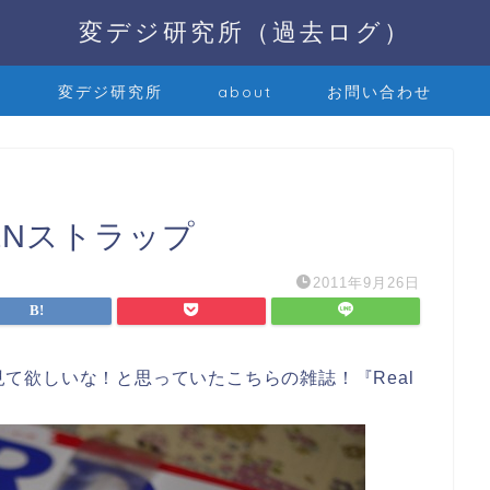
変デジ研究所（過去ログ）
変デジ研究所
about
お問い合わせ
号 PENストラップ
2011年9月26日
で見て欲しいな！と思っていたこちらの雑誌！『Real