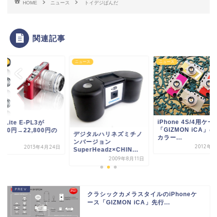
HOME
ニュース
トイデジぱんだ
関連記事
ース
ニュース
ニュース
iPhone 4S/4用ケー
N Lite E-PL3が
「GIZMON iCA」
,800円→22,800円の
デジタルハリネズミチノ
カラー...
..
ンバージョン
2012年6
2013年4月24日
SuperHeadz×CHIN...
2009年8月11日
クラシックカメラスタイルのiPhoneケ
ース「GIZMON iCA」先行...