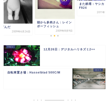
また鉄塔：ヤシカ E
F924
2011年1
頭から多肉さん：レイン
ボーフィッシュ
んぱんだ
2009年8月9日
2009年6月26日
12月26日：デジタルハリネズミ2++
自転車置き場：Hasselblad 500C/M