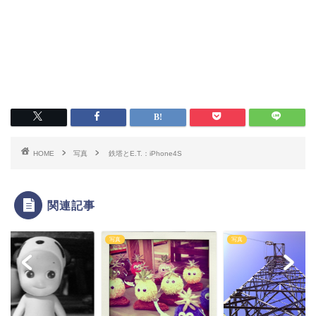
HOME
写真
鉄塔とE.T.：iPhone4S
関連記事
写真
写真