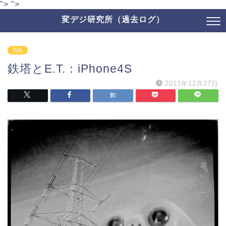
">
">
変デジ研究所（過去ログ）
写真
鉄塔とE.T.：iPhone4S
2011年12月27日