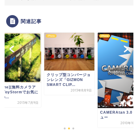
関連記事
ne
iPhone
iPhone
クリップ型コンバージョ
ンレンズ「GIZMON
SMART CLIP...
Phone][無料カメラア
2013年8月9日
]ToyStormでお気に
の...
2013年7月9日
CAMERAtan 3.0
ュー
2010年10