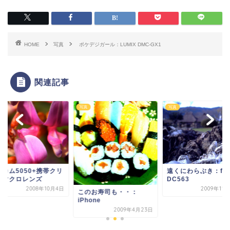
HOME
写真
ポケデジガール：LUMIX DMC-GX1
関連記事
写真
写真
ビカム5050+携帯クリ
遠くにわらぶき：fuz
プマクロレンズ
DC563
2008年10月4日
2009年11
このお寿司も・・：
iPhone
2009年4月23日