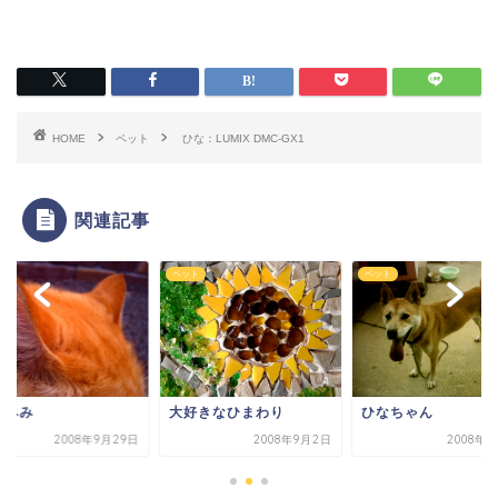
HOME
ペット
ひな：LUMIX DMC-GX1
関連記事
ト
ペット
ペット
こみみ
大好きなひまわり
ひなちゃん
2008年9月29日
2008年9月2日
2008年9