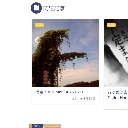
関連記事
写真
写真
8m
恐竜：VuPoint DC-ST531T
行かぬが吉
DigitalHar
2010年1月22日
2011年8月10日