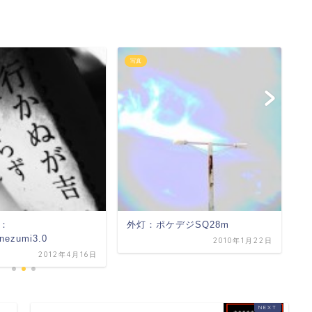
写真
写
：
外灯：ポケデジSQ28m
恐
inezumi3.0
2010年1月22日
2012年4月16日