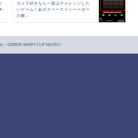
の
カメラ好きなら一度はチャレンジした
X-
いゲーム！あのスペースインベーダー
の敵...
IZMON SMART CLIP MACRO！