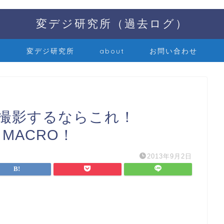
変デジ研究所（過去ログ）
変デジ研究所
about
お問い合わせ
クロ撮影するならこれ！
P MACRO！
2013年9月2日