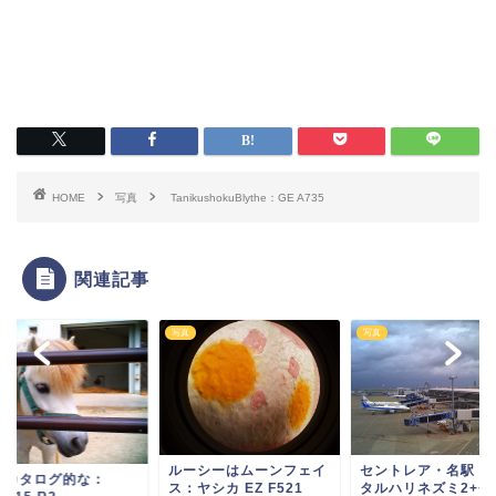
HOME
写真
TanikushokuBlythe：GE A735
関連記事
写真
写真
セントレア・名駅：
ルーシーはムーンフェイ
アカタログ的な：
タルハリネズミ2++
ス：ヤシカ EZ F521