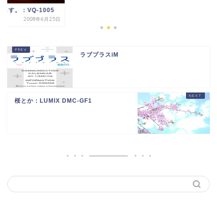
もす。：VQ-1005
2008年6月25日
ラブプラスiM
桜とか：LUMIX DMC-GF1