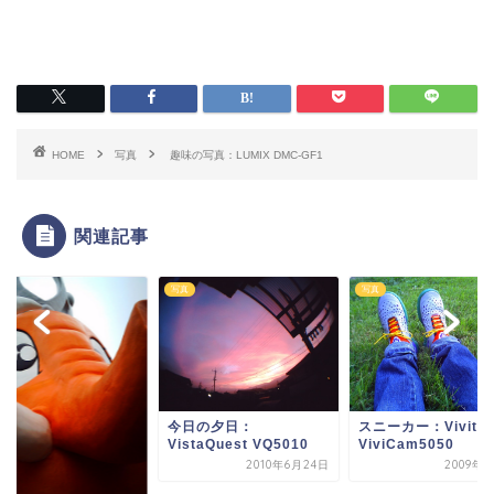
HOME
写真
趣味の写真：LUMIX DMC-GF1
関連記事
写真
写真
スニーカー：Vivitar
今日の夕日：
ViviCam5050
VistaQuest VQ5010
2009年
2010年6月24日