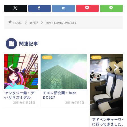
HOME
旅行記
bird：LUMIX DMC-GF1
関連記事
記
旅行記
旅行記
郡ファンタジー館：デ
モエレ沼公園：fuze
タルハリネズミグル
DC517
2011年11月23日
2011年7月7日
アドベンチャーワー
に行ってきました。