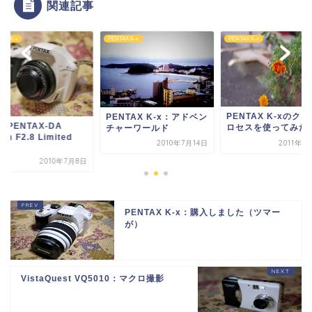
関連記事
AX K-x
PENTAX K-x
PENTAX K-x
PENTAX K-xのク
PENTAX K-x：アドベン
c PENTAX-DA
ロセスを使ってみた
チャーワールド
mm F2.8 Limited
2010年7月14日
2011年9
.
2010年7月8日
PENTAX K-x：購入しました（ツマー
が）
VistaQuest VQ5010：マクロ撮影