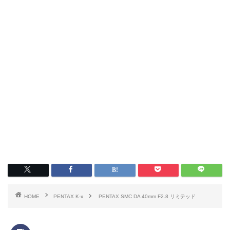
HOME
PENTAX K-x
PENTAX SMC DA 40mm F2.8 リミテッド