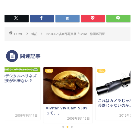
HOME
雑記
NATURA倶楽部写真展「Color」静岡巡回展
関連記事
雑記
雑記
しいデジタルハリネズ
は裏技が出来ない？
これはカメラじゃな
兵器じゃないのか。
Vivitar ViviCam 5399
って、、
2009年9月17日
2013年3
2008年8月12日