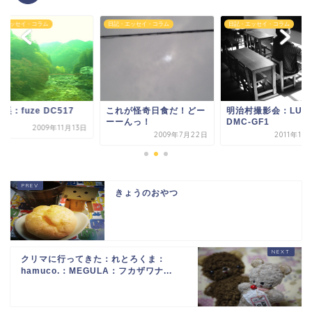
・エッセイ・コラム
日記・エッセイ・コラム
日記・エッセイ・コラム
これが怪奇日食だ！どー
明治村撮影会：LUMI
渓：fuze DC517
ーーんっ！
DMC-GF1
2009年11月13日
2009年7月22日
2011年10
きょうのおやつ
クリマに行ってきた：れとろくま：
hamuco.：MEGULA：フカザワナ...