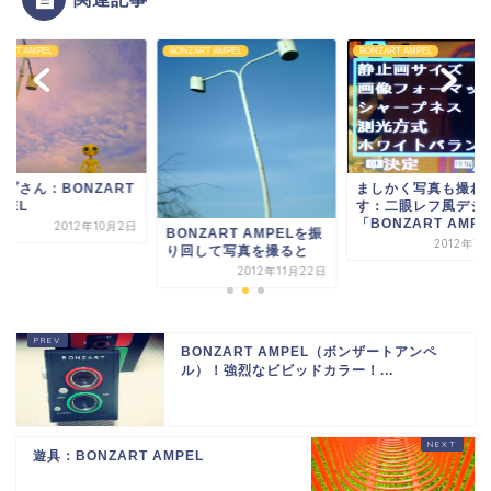
ZART AMPEL
BONZART AMPEL
BONZART AMPEL
ランプさん：BONZA
ましかく写真も撮れま
AMPEL
す：二眼レフ風デジカメ
「BONZART AMP...
2012年1
NZART AMPELを振
2012年7月12日
回して写真を撮ると
2012年11月22日
BONZART AMPEL（ボンザートアンペ
ル）！強烈なビビッドカラー！...
遊具：BONZART AMPEL