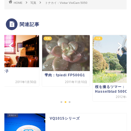
HOME
写真
トナカイ：Vivitar ViviCam 5050
関連記事
写真
写真
袋女子
雫肉：fpiedi FP500G1
2011年1月30日
2011年11月10日
桜を撮るツマー：
Hasselblad 500C/
2012年4
VQ1015シリーズ