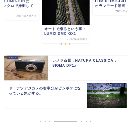
MIX DMC-GX1に
LUMIX DMC-GX1
535マクロで撮影して
オラマモード動画
た。
2012年2月
2012年3月8日
オートで撮るという事：
LUMIX DMC-GX1
2012年4月4日
カメラ百景：NATURA CLASSICA：
SIGMA DP1x
ドーナツデジカメの右半分がピンボケにな
っている気がする。