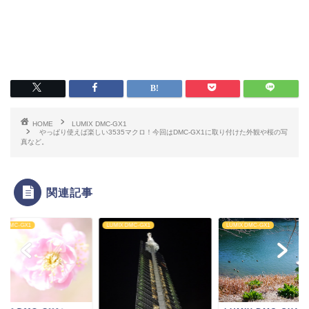
HOME
LUMIX DMC-GX1
やっぱり使えば楽しい3535マクロ！今回はDMC-GX1に取り付けた外観や桜の写
真など。
関連記事
IX DMC-GX1
LUMIX DMC-GX1
LUMIX DMC-GX1