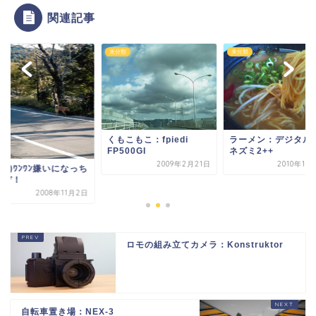
関連記事
類
未分類
未分類
くもこもこ：fpiedi
ラーメン：デジタル
FP500GI
ネズミ2++
2009年2月21日
2010年11
´Д`)ﾜﾝﾜﾝ嫌いになっち
うぞ！
2008年11月2日
ロモの組み立てカメラ：Konstruktor
自転車置き場：NEX-3