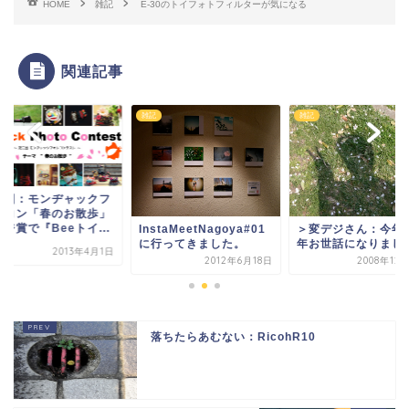
HOME
雑記
E-30のトイフォトフィルターが気になる
関連記事
雑記
雑記
三回：モンヂャックフ
トコン「春のお散歩」
ジ賞で『Beeトイ...
＞変デジさん：今年
InstaMeetNagoya#01
年お世話になりまし
に行ってきました。
2013年4月1日
2008年12
2012年6月18日
落ちたらあむない：RicohR10