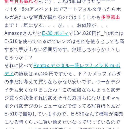
角写真も撮れる
んです！これは面白そうだなーーー
っ！6：6のアスペクト比でアートフィルタ使ったらホ
ルガみたいな写真が撮れるのでは！？しかも
多重露出
まで！！気になる、、、が、、、お値段が、、、
Amazonさんだと
E-30 ボディ
で134,820円(^_^;)ボクは
E-510を使っているのでレンズはそれを使うとしても高
すぎて手が出ない雰囲気です。無理しちゃうか！？し
ちゃうか！？
それに比べて
Pentax デジタル一眼レフカメラ K-m ボ
ディ
の値段は56,483円ですから、トイカメラフィルタ
の事だけ考えて買うならかなり安いです。つーかデジ
イチも安くなりましたね！この値段ならちょっと変デ
ジ買うの我慢すれば変えそうな気持ちになりますｗｗ
ボクは変デジのレビューなどで使ってる写真ほとんど
E-510で撮影していますので、E-530なんて機種が発売
になる時くらいに買い換えたいなって思っているので