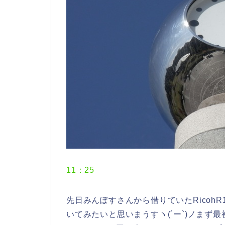
11：25
先日みんぽすさんから借りていたRicoh
いてみたいと思いまうすヽ(´ー`)ノまず最