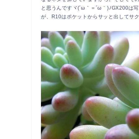
と思うんですヾ(´ω｀＝´ω｀)ﾉGX20
が、R10はポケットからサッと出してサ