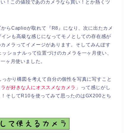
！安い！この値段であのカメラなら買い！とか熱くツ
ーズからCaplioが取れて『R8』になり、次に出たカメ
デザインも高級な感じになってモノとしての存在感が
のカメラってイメージがあります。そしてみんぽす
フェッショナルって位置づけのカメラを一ヶ月使い、
を一ヶ月使いました。
、しっかり構図を考えて自分の個性を写真に写すこと
メラが好きな人にオススメなカメラ」
って感じがし
そしてR10を使ってみて思ったのはGX200とち