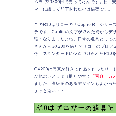
ムラで29800円で売ってたんですよね
マーに語って却下されたのは秘密です。
このR10はリコーの「Caplio R」シリ
ラです。Caplioの文字が取れた時から
強くなりましたよね。日常の道具として
さんからGX200を借りてリコーのプロ
今回スタンダードに位置づけられたR10
GX200は写真が好きで作品を作ったり
が他のカメラより撮りやすく
「写真・カ
ました。高級感のあるデザインもよかった！
ょっと違い・・・