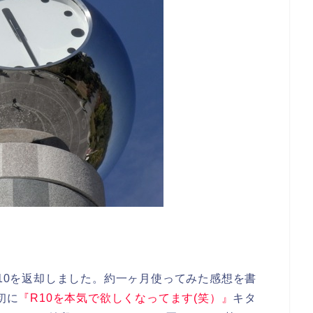
R10を返却しました。約一ヶ月使ってみた感想を書
初に
『R10を本気で欲しくなってます(笑）』
キタ