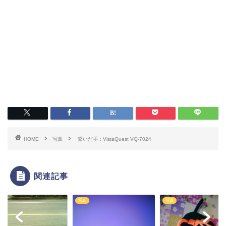
HOME
写真
繋いだ手：VistaQuest VQ-7024
関連記事
写真
写真