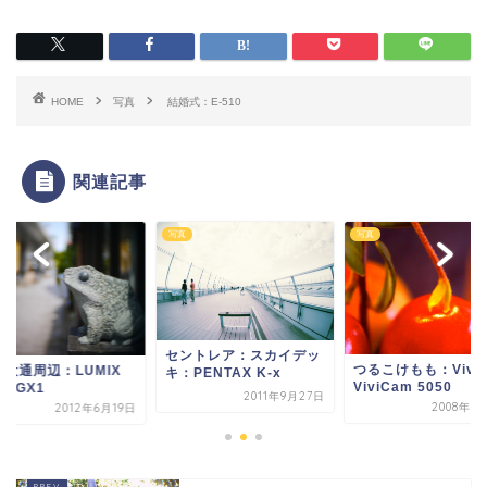
HOME
写真
結婚式：E-510
関連記事
写真
写真
セントレア：スカイデッ
つるこけもも：Vivit
屋大通周辺：LUMIX
キ：PENTAX K-x
ViviCam 5050
C-GX1
2011年9月27日
2008年9
2012年6月19日