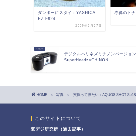
 VQ-1005
ダンボーにスタイ：YASHICA
赤鼻のトナ
EZ F924
2009年2月20日
2009年2月27日
デジタルハリネズミチノンバージョ
SuperHeadz×CHINON
HOME
写真
穴掘って寝たい：AQUOS SHOT SoftBa
このサイトについて
変デジ研究所（過去記事）