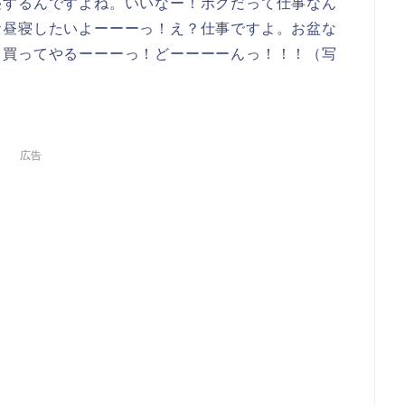
寝するんですよね。いいなー！ボクだって仕事なん
お昼寝したいよーーーっ！え？仕事ですよ。お盆な
ラ買ってやるーーーっ！どーーーーんっ！！！（写
広告