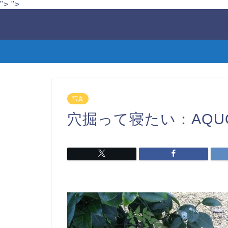
">
">
写真
穴掘って寝たい：AQUOS S