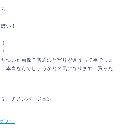
たら・・・
っぽい！
す！
す！
落ちついた画像？普通のと写りが違うって事でしょ
、、本当なんでしょうかね？気になります。買った
リネズミ チノンバージョン
ネズミ）