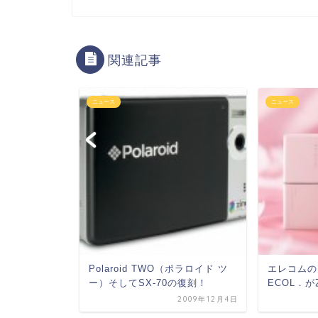
関連記事
ニュース
ニュース
2000：発売中
Polaroid TWO（ポラロイド ツ
エレコムの
ー）そしてSX-70の復刻！
ECOL．
2009年1月25日
2009年12月4日