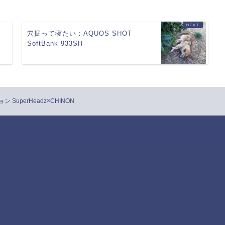
穴掘って寝たい：AQUOS SHOT
SoftBank 933SH
uperHeadz×CHINON