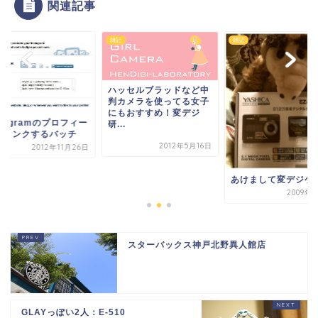
関連記事
雑記
雑記
ハッセルブラッドなど中
判カメラを使ってる女子
にもおすすめ！変デジ
stagramのプロフィー
研...
へリンクするバッチ
2012年5月16日
2012年11月26日
あけまして変デジゲ
2009年
スターバックス神戸北野異人館店
GLAYっぽい2人：E-510