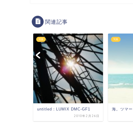
関連記事
写真
写真
NSTER
untitled：LUMIX DMC-GF1
海。ツマー
2010年2月26日
008年12月20日