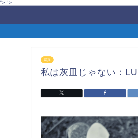
">
">
写真
私は灰皿じゃない：LUMI