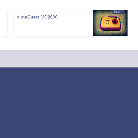
VistaQuest VQ2000