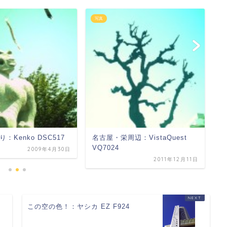
写真
写
：Kenko DSC517
名古屋・栄周辺：VistaQuest
霧
VQ7024
2009年4月30日
2011年12月11日
この空の色！：ヤシカ EZ F924