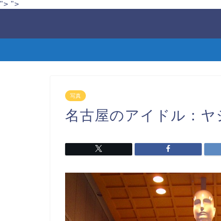
">
">
写真
名古屋のアイドル：ヤシカ