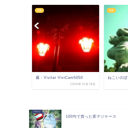
写真
写真
aQuest
霧：Vivitar ViviCam5050
ねこいのぼり
2009年10月18日
2011年12月11日
100均で買った変デジケース