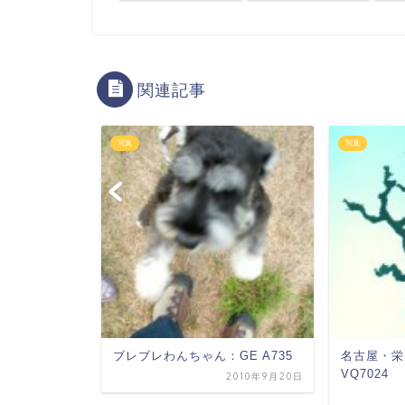
関連記事
写真
写真
mera labo：
ブレブレわんちゃん：GE A735
名古屋・栄周
VQ7024
2010年9月20日
2008年7月5日