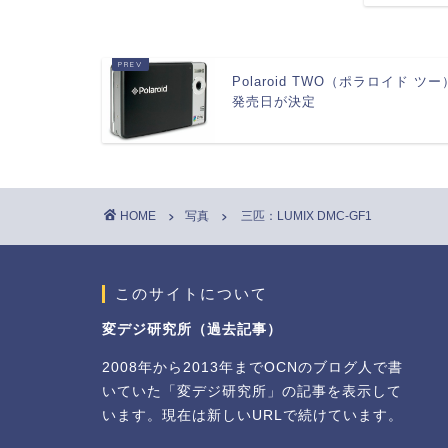
Polaroid TWO（ポラロイド ツー
発売日が決定
HOME
写真
三匹：LUMIX DMC-GF1
このサイトについて
変デジ研究所（過去記事）
2008年から2013年までOCNのブログ人で書
いていた「変デジ研究所」の記事を表示して
います。現在は新しいURLで続けています。