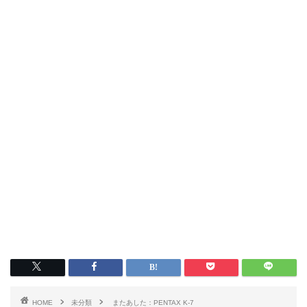
HOME
未分類
またあした：PENTAX K-7