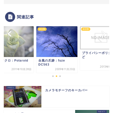
関連記事
類
未分類
未分類
プライバシーポリシ
ど
マクロ：Polaroid
台風の爪跡：fuze
20
DC563
2013年8
2011年10月28日
2009年11月20日
カメラモチーフのキーカバー