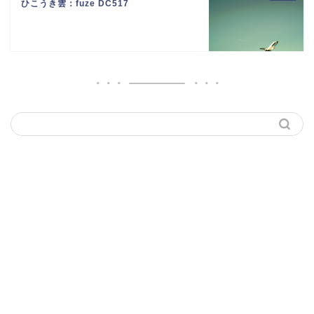
ひこうき雲：fuze DC517