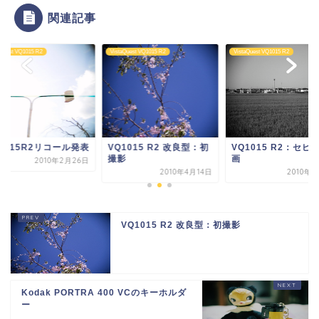
関連記事
aQuest VQ1015 R2
VistaQuest VQ1015 R2
VistaQuest VQ1015 R2
1015R2リコール発表
VQ1015 R2 改良型：初
VQ1015 R2：セピ
撮影
画
2010年2月26日
2010年4月14日
2010年
VQ1015 R2 改良型：初撮影
Kodak PORTRA 400 VCのキーホルダ
ー