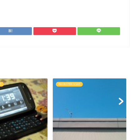
T
EMONSTER S11HT
E