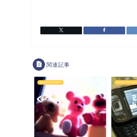
関連記事
EMONSTER S11HT
EMONSTER S11H