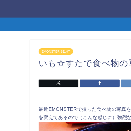
EMONSTER S11HT
いも☆すたで食べ物の
最近EMONSTERで撮った食べ物の写真
を変えてあるので（こんな感じに）強烈な色