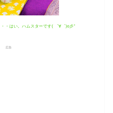
・はい。ハムスターです( ゜∀゜)o彡°
広告