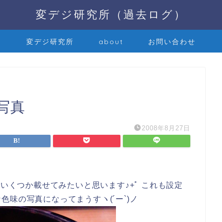
変デジ研究所（過去ログ）
変デジ研究所
about
お問い合わせ
写真
2008年8月27日
をいくつか載せてみたいと思います♪+ﾟ これも設定
味の写真になってまうすヽ(´ー`)ノ