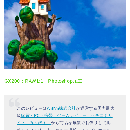
GX200：RAW1:1：Photoshop加工
このレビューは
WillVii株式会社
が運営する国内最大
級
家電・PC・携帯・ゲームレビュー・クチコミサ
イト「みんぽす」
から商品を無償でお借りして掲
載しています。本レビュー掲載によるブロガーへ