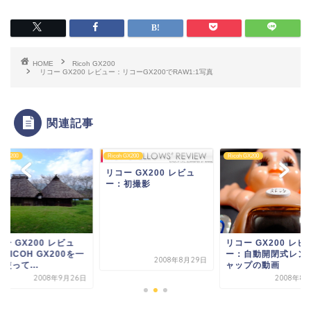
HOME
Ricoh GX200
リコー GX200 レビュー：リコーGX200でRAW1:1写真
関連記事
h GX200
Ricoh GX200
Ricoh GX200
リコー GX200 レビュ
ー：初撮影
ー GX200 レビュ
リコー GX200 レビ
RICOH GX200を一
ー：自動開閉式レン
2008年8月29日
使って...
ャップの動画
2008年9月26日
2008年8