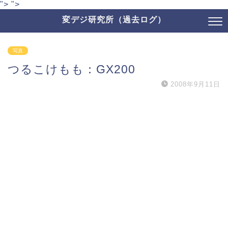
">
">
変デジ研究所（過去ログ）
写真
つるこけもも：GX200
2008年9月11日