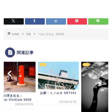
HOME
写真
つるこけもも：GX200
関連記事
写真
写真
お家：ミノルタ SRT101
いの浮き出る：
itar ViviCam 5050
2012年4月7日
2009年1月19日