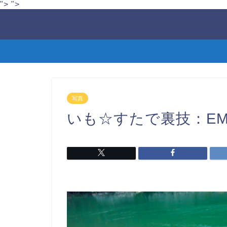
">
">
写真
いも☆すたで裏技：EMON