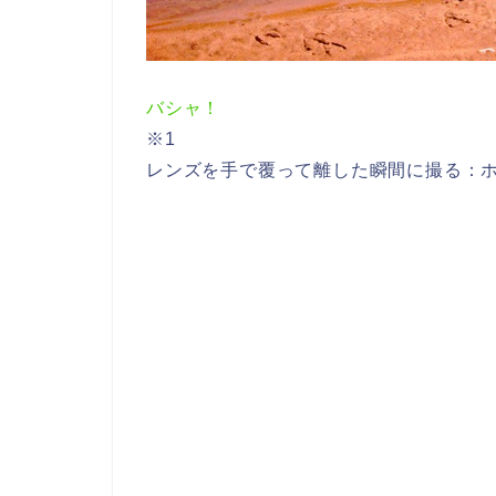
バシャ！
※1
レンズを手で覆って離した瞬間に撮る：