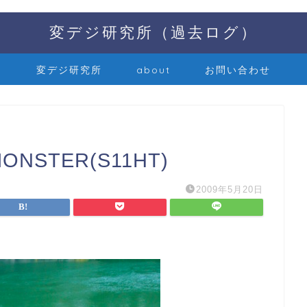
変デジ研究所（過去ログ）
変デジ研究所
about
お問い合わせ
STER(S11HT)
2009年5月20日