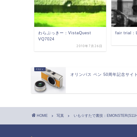
m5050
わらぶっきー：VistaQuest
fair tria
VQ7024
2009年10月18日
2010年7月26日
オリンパス ペン 50周年記念サイ
HOME
写真
いも☆すたで裏技：EMONSTER(S11H