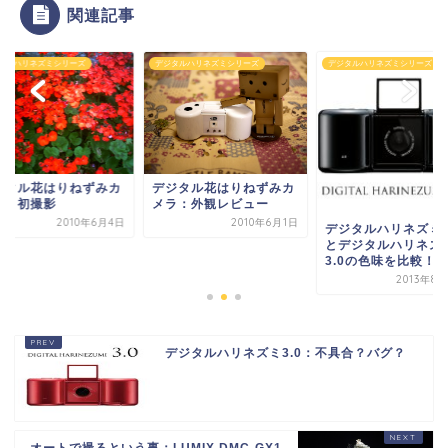
関連記事
タルハリネズミシリーズ
デジタルハリネズミシリーズ
デジタルハリネズミシリーズ
ジタル花はりねずみカ
デジタル花はりねずみカ
ラ：初撮影
メラ：外観レビュー
2010年6月4日
2010年6月1日
デジタルハリネズミ4
とデジタルハリネズ
3.0の色味を比較！
2013年8
デジタルハリネズミ3.0：不具合？バグ？
オートで撮るという事：LUMIX DMC-GX1