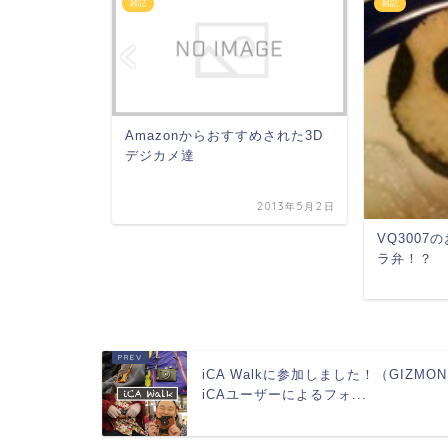
雑記
雑記
すめ！チャ
Amazonからおすすめされた3D
眼レフケー
デジカメ達
2013年4月28日
2013年5月2日
VQ300
ラ弁！？
iCA Walkに参加しました！（GIZMON
iCAユーザーによるフォ...