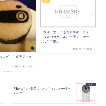
雑記
雑
カメラ女子にもおすすめ！チャ
A
ムスのカラフルな一眼レフケー
デ
スが可愛い！
2013年4月28日
7のおにぎり！変デジキャ
2009年11月18日
iPhone4／4S用 レンズフィルター付き
ケース