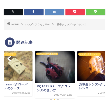
HOME
レンズ・アクセサリー
携帯クリップマクロレンズ
関連記事
VistaQuest VQ1015 R2
ズ・アクセサリー
レンズ・アクセサリー
万華鏡レンズ+クリ
over san（クローバ
VQ1015 R2：マクロレ
レンズ
サン）のケース
ンズの使い方
2009年
2010年6月22日
2010年2月22日