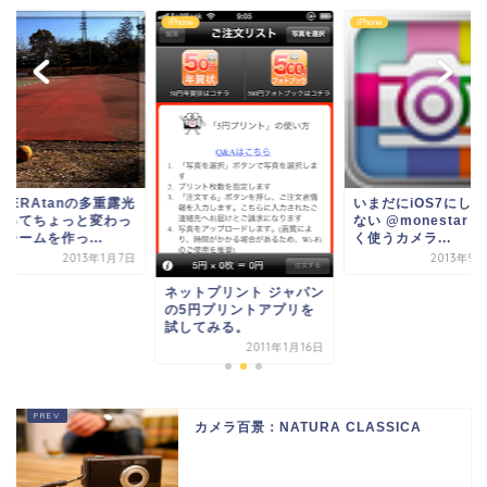
ne
iPhone
iPhone
MERAtanの多重露光
いまだにiOS7にし
使ってちょっと変わっ
ない @monestar 
レームを作っ...
く使うカメラ...
2013年1月7日
2013年9
ネットプリント ジャパン
の5円プリントアプリを
試してみる。
2011年1月16日
カメラ百景：NATURA CLASSICA