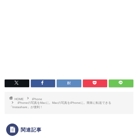
HOME
iPhone
iPhoneの写真をMacに。Macの写真をiPhoneに。簡単に転送できる
「Instashare」が便利！
関連記事