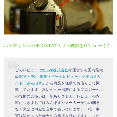
ハンディカムHDR-CX12のカメラ機能をONヽ(´ー`)ノ
このレビューは
WillVii株式会社
が運営する国内最大
級
家電・PC・携帯・ゲームレビュー・クチコミサ
イト「みんぽす」
から商品を無償でお借りして掲
載しています。本レビュー掲載によるブロガーへ
の報酬の支払いは一切ありません。レビューの内
容につきましてはみんぽすやメーカーからの関与
なく完全に中立な立場で書いています。（唯一事
実誤認があった場合のみ修正を行います） レビ