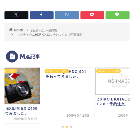
HOME
商品レビュー(感想)
ハンディカムHDR-CX12：テレマクロで写真撮影
関連記事
レビュー(感想)
日立 i.mega HDC-901
商品レビュー(感想)
商品レビュー(感想)
を触ってきました。
ZUIKO DIGITAL 2
F2.8・予約注文
オ EXILIM EX-Z400
触ってみました。
2009年5月25日
2008年4
2009年10月12日