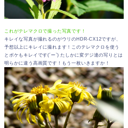
これがテレマクロで撮った写真です！
キレイな写真が撮れるのがウリのHDR-CX12ですが、
予想以上にキレイに撮れます！このテレマクロを使う
とボケもキレイです(´ー`) たしかに変デジ達の写りとは
明らかに違う高画質です！もう一枚いきますか！