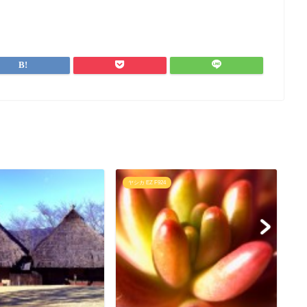
ヤシカ EZ F924
ヤ