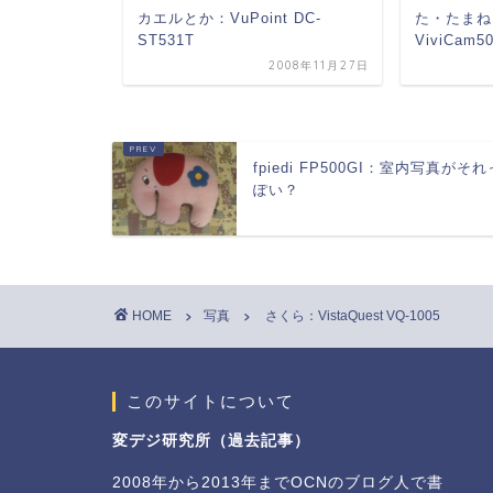
taQuest
カエルとか：VuPoint DC-
た・たまねぎ
ST531T
ViviCam5
2008年11月5日
2008年11月27日
fpiedi FP500GI：室内写真がそれ
ぽい？
HOME
写真
さくら：VistaQuest VQ-1005
このサイトについて
変デジ研究所（過去記事）
2008年から2013年までOCNのブログ人で書