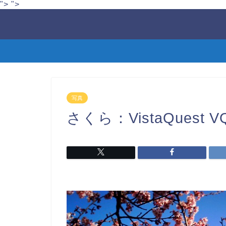
">
">
写真
さくら：VistaQuest VQ