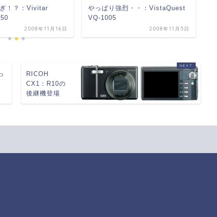
！？：Vivitar
やっぱり強烈・・：VistaQuest
カ
050
VQ-1005
S
2008年11月16日
2008年11月5日
っ
RICOH
CX1：R10の
後継機登場