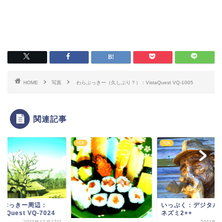
HOME
写真
わらぶっきー（久しぶり？）：VistaQuest VQ-1005
関連記事
写真
写真
らぶっきー周辺：
いっぷく：デジタル
staQuest VQ-7024
ネズミ2++