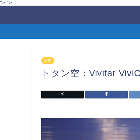
">
">
写真
トタン空：Vivitar Vivi