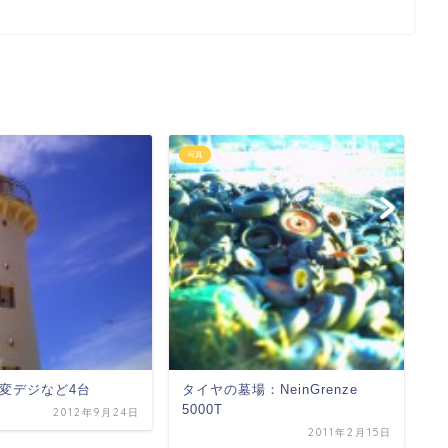
写真
写
変デジなど4台
タイヤの墓場：NeinGrenze
ひ
5000T
フ
2012年9月24日
2011年2月15日