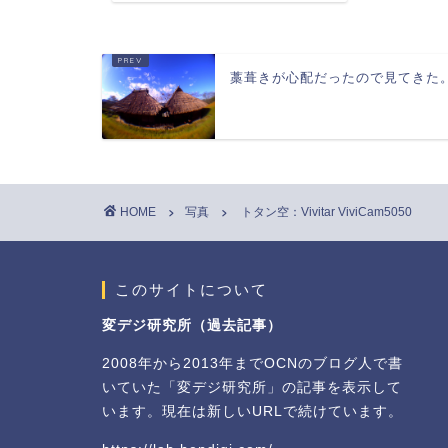
藁葺きが心配だったので見てきた
HOME
写真
トタン空：Vivitar ViviCam5050
このサイトについて
変デジ研究所（過去記事）
2008年から2013年までOCNのブログ人で書
いていた「変デジ研究所」の記事を表示して
います。現在は新しいURLで続けています。