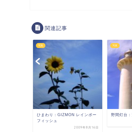
関連記事
写真
写真
renze
ひまわり：GIZMON レインボー
野間灯台：
フィッシュ
2011年2月15日
2009年8月16日