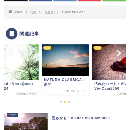
HOME
写真
流星見えず：LUMIX DMC-GF1
関連記事
写真
写真
NATURA CLASSICA：
itled：VistaQuest
汚れたハート：Vivit
新年
7024
ViviCam5050
2013年1月12日
2010年2月4日
2009年9
逆さかも：Vivitar ViviCam5050