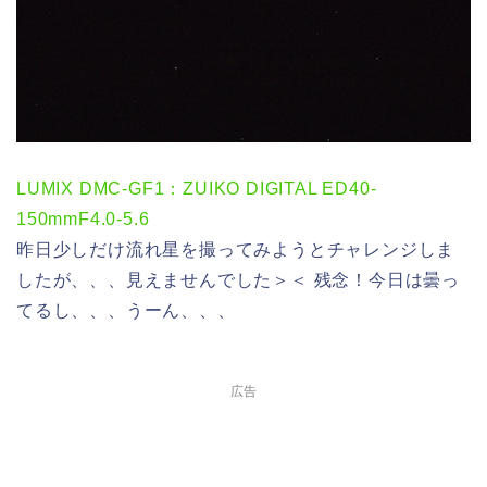
LUMIX DMC-GF1：ZUIKO DIGITAL ED40-
150mmF4.0-5.6
昨日少しだけ流れ星を撮ってみようとチャレンジしま
したが、、、見えませんでした＞＜ 残念！今日は曇っ
てるし、、、うーん、、、
広告