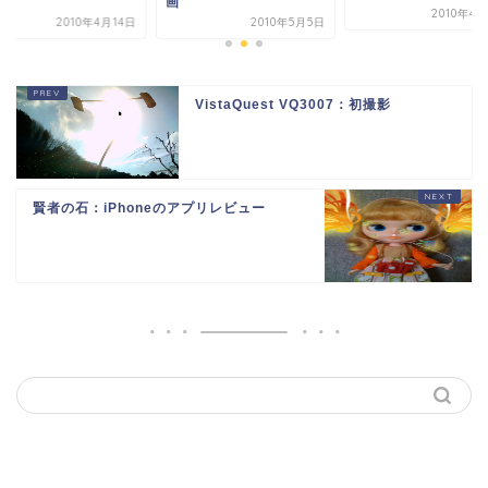
影
画
2010年4
2010年4月14日
2010年5月5日
VistaQuest VQ3007：初撮影
賢者の石：iPhoneのアプリレビュー