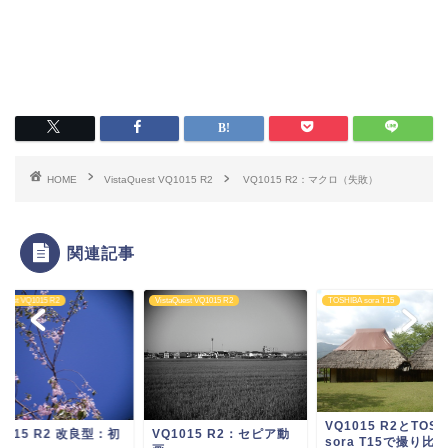
HOME
VistaQuest VQ1015 R2
VQ1015 R2：マクロ（失敗）
関連記事
aQuest VQ1015 R2
VistaQuest VQ1015 R2
TOSHIBA sora T15
VQ1015 R2とTOSH
1015 R2 改良型：初
VQ1015 R2：セピア動
sora T15で撮り比べ