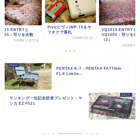
Pivi(ピヴィ)MP-70をヤ
1015 ENTRYと
VQ1015 ENTRYと
フオクで落札
1005：写りを比較
VQ1005：写りを比
2008年5月1日
（2）
2008年12月12日
2008年12
PENTAX K-7：PENTAX FA77mm
F1.8 Limite...
ランキング一位記念読者プレゼント：ヤ
シカ EZ F521