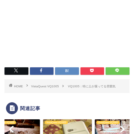
HOME
VistaQuest VQ1005
VQ1005：特に土が腐ってる雰囲気
関連記事
aQuest VQ1005
VistaQuest VQ1005
VistaQuest VQ1005