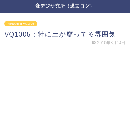
変デジ研究所（過去ログ）
VistaQuest VQ1005
VQ1005：特に土が腐ってる雰囲気
2010年3月14日