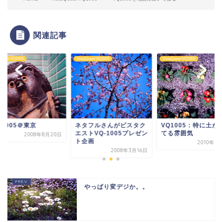
関連記事
aQuest VQ1005
VistaQuest VQ1005
VistaQuest VQ1005
-1005＠東京
ネタフルさんがビスタク
VQ1005：特に土が
エストVQ-1005プレゼン
てる雰囲気
2008年8月20日
ト企画
2010年3
2008年3月16日
やっぱり変デジか。。