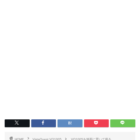
HOME
VistaQuest VQ1005
VQ1005を地面に置いて撮る